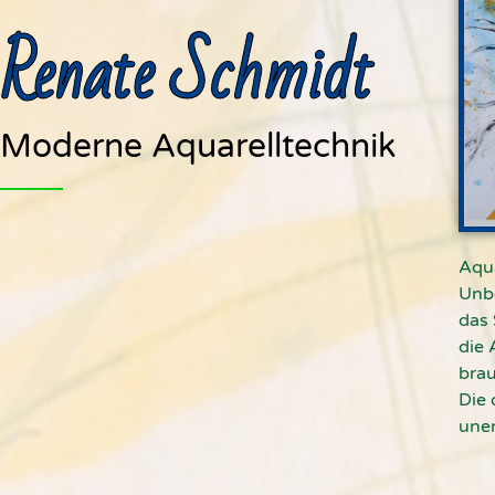
Renate Schmidt
Moderne Aquarelltechnik
Aqua
Unbe
das 
die 
brau
Die 
uner